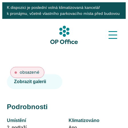
K dispozici je poslední volná klimatizovaná kancelář
k pronájmu, včetně vlastního parkovacího místa před budovou
obsazené
Zobrazit galerii
Podrobnosti
Umístění
Klimatizováno
2. podlaží
Ano