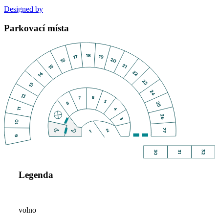
Designed by
Parkovací místa
Legenda
volno