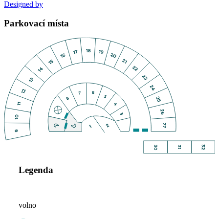
Designed by
Parkovací místa
Legenda
volno